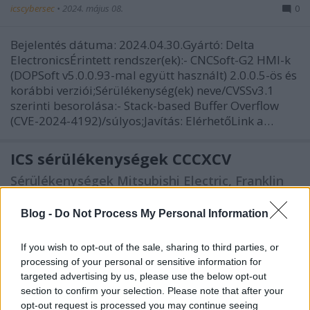
icscybersec
•
2024. május 08.
0
Bejelentés dátuma: 2024.04.30.Gyártó: Delta
ElectronicsÉrintett rendszer(ek):- CNCSoft-G2 HMI-k
(DOPSoft v5.0.0.93-mal együtt használt) 2.0.0.5-ös és
korábbi verziói;Sérülékenység(ek) neve/CVSSv3.1
szerinti besorolása:- Stack-based Buffer Overflow
(CVE-2024-4192)/súlyos;Javítás: ElérhetőLink a…
ICS sérülékenységek CCCXCV
Sérülékenységek Mitsubishi Electric, Franklin
Electric Fueling Systems, Delta Electronics, PTC
és Yokogawa rendszerekben
Blog -
Do Not Process My Personal Information
icscybersec
•
2023. december 06.
0
If you wish to opt-out of the sale, sharing to third parties, or
processing of your personal or sensitive information for
Bejelentés dátuma: 2023.11.28.Gyártó: Mitsubishi
targeted advertising by us, please use the below opt-out
ElectricÉrintett rendszer(ek):- GX Works2 minden
section to confirm your selection. Please note that after your
verziója;Sérülékenység(ek) neve/CVSSv3 szerinti
opt-out request is processed you may continue seeing