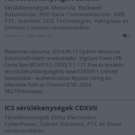
Sérülékenységek Motorola, Rockwell
Automation, RAD Data Communications, ABB,
PTC, marKoni, SDG Technologies, Yokogawa és
Johnson Controls rendszerekben
icscybersec
•
2024. július 03.
0
Bejelentés dátuma: 2024.06.13.Gyártó: Motorola
SolutionsÉrintett rendszer(ek):- Vigilant Fixed LPR
Coms Box (BCAV1F2-C600) 3.1.171.9-es és korábbi
verziói;Sérülékenység(ek) neve/CVSSv3.1 szerinti
besorolása:- Authentication Bypass Using an
Alternate Path or Channel (CVE-2024-
38279)/közepes;-…
ICS sérülékenységek CDXVII
Sérülékenységek Delta Electronics,
CyberPower, Subnet Solutions, PTC és Moxa
rendszerekben