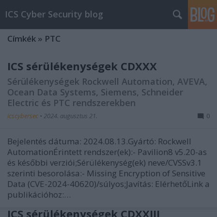
ICS Cyber Security blog
Címkék
»
PTC
ICS sérülékenységek CDXXX
Sérülékenységek Rockwell Automation, AVEVA,
Ocean Data Systems, Siemens, Schneider
Electric és PTC rendszerekben
icscybersec
•
2024. augusztus 21.
0
Bejelentés dátuma: 2024.08.13.Gyártó: Rockwell
AutomationÉrintett rendszer(ek):- Pavilion8 v5.20-as
és későbbi verziói;Sérülékenység(ek) neve/CVSSv3.1
szerinti besorolása:- Missing Encryption of Sensitive
Data (CVE-2024-40620)/súlyos;Javítás: ElérhetőLink a
publikációhoz:…
ICS sérülékenységek CDXXIII