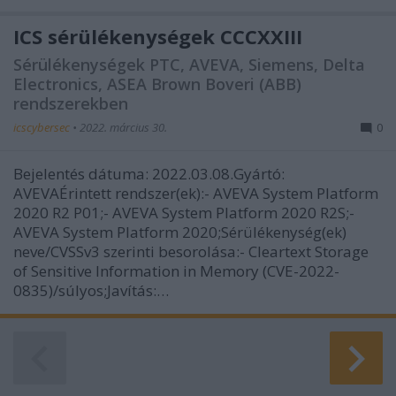
ICS sérülékenységek CCCXXIII
Sérülékenységek PTC, AVEVA, Siemens, Delta
Electronics, ASEA Brown Boveri (ABB)
rendszerekben
icscybersec
•
2022. március 30.
0
Bejelentés dátuma: 2022.03.08.Gyártó:
AVEVAÉrintett rendszer(ek):- AVEVA System Platform
2020 R2 P01;- AVEVA System Platform 2020 R2S;-
AVEVA System Platform 2020;Sérülékenység(ek)
neve/CVSSv3 szerinti besorolása:- Cleartext Storage
of Sensitive Information in Memory (CVE-2022-
0835)/súlyos;Javítás:…