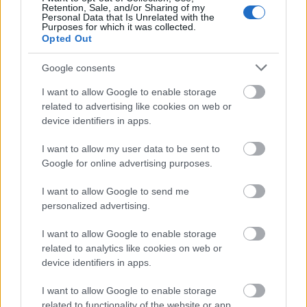
ICS sérülékenységek CCCLXXXII
Retention, Sale, and/or Sharing of my
Personal Data that Is Unrelated with the
Purposes for which it was collected.
Sérülékenységek Hitachi Energy, Trane,
Opted Out
Rockwell Automation, Moxa, KNX, CODESYS és
PTC rendszerekben
Google consents
icscybersec
•
2023. augusztus 30.
0
I want to allow Google to enable storage
related to advertising like cookies on web or
Bejelentés dátuma: 2023.08.22.Gyártó: Hitachi
device identifiers in apps.
EnergyÉrintett rendszer(ek):- Hitachi Energy
AFF660/665-ös eszközök 03.0.02-es és korábbi
I want to allow my user data to be sent to
firmware-verziói;Sérülékenység(ek) neve/CVSSv3
Google for online advertising purposes.
szerinti besorolása:- Cross-site Scripting (CVE-2021-
43523)/kritikus;- Use of Insufficiently Random
I want to allow Google to send me
personalized advertising.
Values…
I want to allow Google to enable storage
ICS sérülékenységek CCCLXXVIII
related to analytics like cookies on web or
device identifiers in apps.
Sérülékenységek Belden, Emerson, Rockwell
Automation, Johnson Controls, CODESYS, PTC,
I want to allow Google to enable storage
ETIC Telecom, Mitsubishi Electric, Hitachi
related to functionality of the website or app.