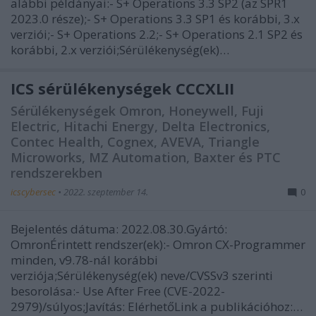
alábbi példányai:- S+ Operations 3.3 SP2 (az SPR1
2023.0 része);- S+ Operations 3.3 SP1 és korábbi, 3.x
verziói;- S+ Operations 2.2;- S+ Operations 2.1 SP2 és
korábbi, 2.x verziói;Sérülékenység(ek)…
ICS sérülékenységek CCCXLII
Sérülékenységek Omron, Honeywell, Fuji
Electric, Hitachi Energy, Delta Electronics,
Contec Health, Cognex, AVEVA, Triangle
Microworks, MZ Automation, Baxter és PTC
rendszerekben
icscybersec
•
2022. szeptember 14.
0
Bejelentés dátuma: 2022.08.30.Gyártó:
OmronÉrintett rendszer(ek):- Omron CX-Programmer
minden, v9.78-nál korábbi
verziója;Sérülékenység(ek) neve/CVSSv3 szerinti
besorolása:- Use After Free (CVE-2022-
2979)/súlyos;Javítás: ElérhetőLink a publikációhoz:…