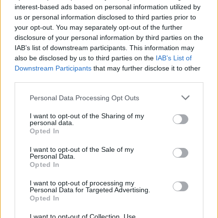
besorolása:- Import Input Validation (CVE-2023-
interest-based ads based on personal information utilized by
5274)/low;- Import Input Validation (CVE-2023-
us or personal information disclosed to third parties prior to
5275)/low;Javítás: Nincs információ.Link a
your opt-out. You may separately opt-out of the further
publikációhoz:…
disclosure of your personal information by third parties on the
IAB’s list of downstream participants. This information may
ICS sérülékenységek CCCLXXXIII
also be disclosed by us to third parties on the
IAB’s List of
Downstream Participants
that may further disclose it to other
Sérülékenységek PTC, GE Digital, Digi
third parties.
International, ARDEREG és Moxa
rendszerekben
Please note that this website/app uses one or more Google
Personal Data Processing Opt Outs
services and may gather and store information including but
icscybersec
•
2023. szeptember 06.
0
not limited to your visit or usage behaviour. You may click to
I want to opt-out of the Sharing of my
personal data.
grant or deny consent to Google and its third-party tags to
Opted In
Bejelentés dátuma: 2023.08.31.Gyártó: PTCÉrintett
use your data for below specified purposes in below Google
rendszer(ek):- Kepware KepServerEX 6.14.263.0 és
consent section.
I want to opt-out of the Sale of my
korábbi verziói;- ThingWorx Kepware Server
Personal Data.
Opted In
6.14.263.0 és korábbi verziói;Sérülékenység(ek)
neve/CVSSv3 szerinti besorolása:- Uncontrolled
I want to opt-out of processing my
Search Path Element (CVE-2023-29444)/közepes;-
Personal Data for Targeted Advertising.
Uncontrolled…
Opted In
I want to opt-out of Collection, Use,