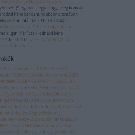
idens tanulságai Magyarországon
cybersec:
@logiman: Legyen úgy - elég komoly
aradást kéne behoznunk ebben a témában
, elsősorban talá...
(
2020.12.19. 13:00
)
A
arWinds incidens ICS biztonsági hatásai
iman:
Igen. Már "csak" csinálni kéne...
0.04.18. 21:41
)
Újra kell gondolni az ICS
dszerek méretezését
mkék
év
2017 statisztikak
2018
2N
34C3
36c3
edata
3S-Smart Software Solutions
41/2015
rendelet
5G
60870-5-104
62443
800-53
ABB
ott Laboratories
ABUP
ABUS
Accuenergy
ACL
ive Cyber Defense Cycle
Active Directory
thalász támadás
adatközpontok
Adcon
emetry
Adminer
ads-tec Industrial IT
Advantech
hon
AI
Airleader
Airspan Networks
umulátor-telepek
Akuvox
alállomás
alapok
EDO Telecom
Alchemy
Alisonic
AliveCor
nite
Allen-Bradley
alpitronic
Altair
American