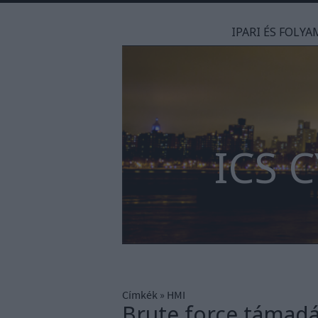
IPARI ÉS FOLY
ICS 
Címkék
»
HMI
Brute force támadá