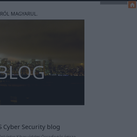
ÁRÓL MAGYARUL.
 BLOG
S Cyber Security blog
Önkéntes Kibervédelmi Összefogás égisze