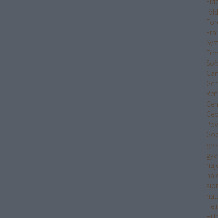
Fide
föl
For
Fran
Sys
Fro
Sof
Gan
Gem
Ren
Gen
Geo
Pow
Goo
gps
gya
haj
hál
Xio
hat
Hel
Hil