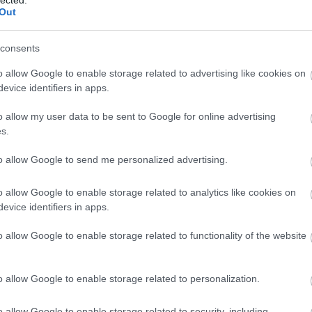
Con
Out
COV
Cra
consents
inc
cso
o allow Google to enable storage related to advertising like cookies on
CVS
evice identifiers in apps.
Cyb
Lin
o allow my user data to be sent to Google for online advertising
Sin
s.
Dar
Dat
to allow Google to send me personalized advertising.
DC
Elec
o allow Google to enable storage related to analytics like cookies on
Elec
evice identifiers in apps.
Dep
Secu
o allow Google to enable storage related to functionality of the website
alá
Digi
Din
o allow Google to enable storage related to personalization.
Sys
Dov
o allow Google to enable storage related to security, including