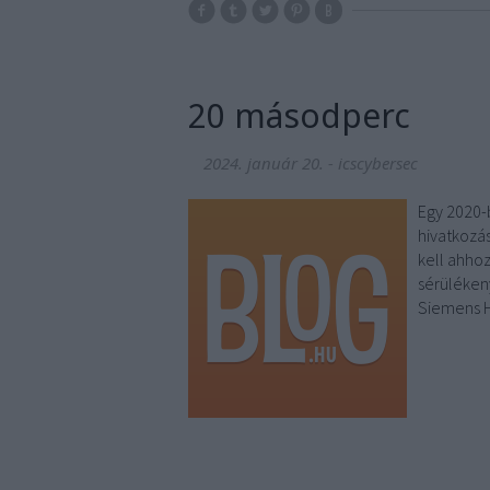
20 másodperc
2024. január 20.
-
icscybersec
Egy 2020-
hivatkozás
kell ahho
sérüléken
Siemens H