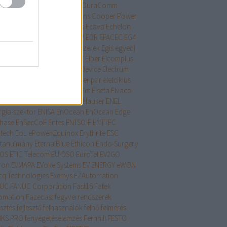
ame Technology
drón
DRP
DuraComm
alloy
E.O 13920
Eaton
Eatons Cooper Power
tems
Eaton Lighting Systems
Ecava
Echelon
nolite
ECOVACS
Edimax
EDP
EDR
EFACEC
EG4
tronics
Egészségügyi rendszerek
Egis
egyedi
mware
EIPStackGroup
EirGrid
Elber
Elcomplus
trolink
Electronic Logging Device
Electrum
ktromos autó töltők
élelmiszeripar
életciklus
xon
ELITEWOLF
elnöki rendelet
Elseta
Elvaco
rson
ENAKS
ENCS
Endress+Hauser
ENEL
rgia-szektor
ENISA
EnOcean
EnOcean Edge
hase
EnSecCoE
Entes
ENTSO-E
ENTTEC
itech
EoL
ePower
Equinox
Erythrite
ESC
ttanulmány
EternalBlue
Ethicon Endo-Surgery
OS
ETIC Telecom
EU-DSO
EuroTel
EV2GO
ron
EVMAPA
EVoke Systems
EV ENERGY
eWON
cq Technologies
Exemys
EZAutomation
NUC
FANUC Corporation
Fast16
Fatek
omation
Fazecast
fegyverrendszerek
esztés
fejlesztő
felhasználók
felhő
felmérés
IKS PRO
fenyegetéselemzés
Fernhill
FESTO