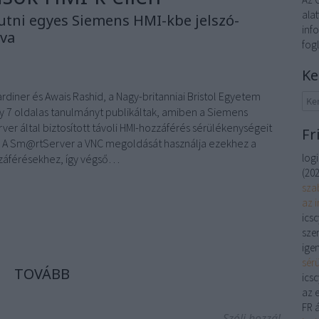
alat
jutni egyes Siemens HMI-kbe jelszó-
inf
lva
fog
Ke
diner és Awais Rashid, a Nagy-britanniai Bristol Egyetem
gy 7 oldalas tanulmányt publikáltak, amiben a Siemens
r által biztosított távoli HMI-hozzáférés sérülékenységeit
Fr
k. A Sm@rtServer a VNC megoldását használja ezekhez a
log
zzáférésekhez, így végső…
(
202
sza
az 
ics
szer
igen
sér
TOVÁBB
ics
az 
FR á
Szólj hozzá!