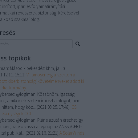
t indított, ipari és folyamatirányítási
ormatikai rendszerek biztonsági kérdéseivel
lalkozó szakmai blog.
resés
iss topikok
iman:
Második bekezdés: khm, ja... :(
1.12.11. 15:11
)
Villamosenergia-szektorra
bott kiberbiztonsági követelményeket adott ki
indiai kormány
cybersec:
@logiman: Köszönöm. Igazság
int, amikor elkezdtem írni ezt a blogot, nem
 hittem, hogy köz...
(
2021.08.25. 17:48
)
ICS
ülékenységek CCC
cybersec:
@logiman: Pláne azután érezhet így
ember, ha elolvassa a tegnap az ANSSI/CERT-
ltal publikál...
(
2021.02.16. 21:21
)
A SolarWinds