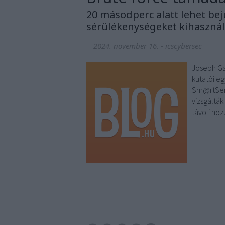
20 másodperc alatt lehet be
sérülékenységeket kihaszná
2024. november 16.
-
icscybersec
Joseph Gar
kutatói e
Sm@rtServe
vizsgáltá
távoli ho