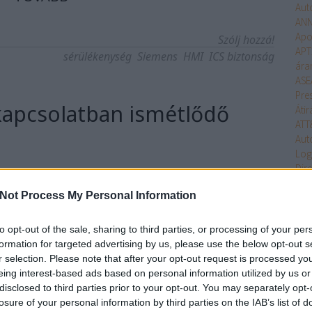
Aut
ANN
Apo
Szólj hozzá!
APT
sérülékenység
Siemens
HMI
ICS biztonság
ára
ASE
Pre
kapcsolatban ismétlődő
Átir
ATT
Aut
Log
Dire
Com
Not Process My Personal Information
Ind
ztban az ICS rendszerekkel kapcsolatban gyakran használt
Bac
eket és rövidítéseket fogom röviden áttekinteni.SCADA
Tec
ry Control And Data Aquisition) - A SCADA rövidítés a
to opt-out of the sale, sharing to third parties, or processing of your per
Bea
ányító és adatgyűjtő kifejezés angol rövidítéséből származik.
formation for targeted advertising by us, please use the below opt-out s
Beck
r selection. Please note that after your opt-out request is processed y
rendszerek olyan számítógép…
Bel
eing interest-based ads based on personal information utilized by us or
Bel
disclosed to third parties prior to your opt-out. You may separately opt-
Ben
losure of your personal information by third parties on the IAB’s list of