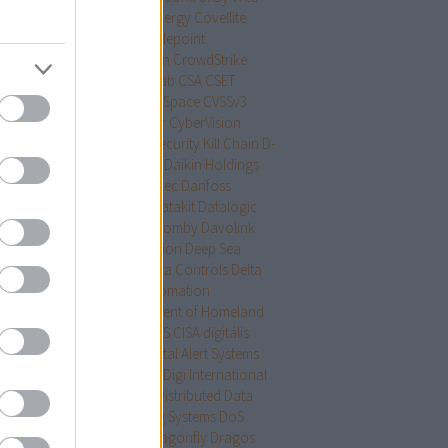
trol ID
Copeland
CosmicEnergy
Covellite
iD-19
CP/CPU
CP Plus
Cradlepoint
shoverride
Creston
Crestron
CrowdStrike
idens
cryptominer
CrySys Lab
CSA
CSET
magszűrés
CTEK
Ctek
CubeSpace
CVSSv3
Sv4
CyberData
CyberPower
CyberVision
erX
Cyber Fortress
Cyber Security Kill Chain
D-
k
Dahua Technology
Daikin
Daikin Holdings
gapore
Dale Peterson
Danelec
Danfoss
ktronics
dark web
DARPA
Datakit
Datalogic
alogics
Dataprobe
David Fromby
Davolink
S
DDoS
Deep packet inspection
Deep Sea
tronics
DefCon
Defcon
Delta Controls
Delta
tronics
Delta Industrial Automation
artment of Energy
Department of Homeland
rity
DER
Detcon
DEXMA
DHS CISA
digitális
llomás
digitális védelem
Digital Alert Systems
tal Canal Structural
Digium
Digi International
gtian
diplomamunka
DISC
Distributed Data
tems
DNP3
Dominion Voting Systems
DoS
er Fueling Solutions
DPI
Dragonfly
Dragos