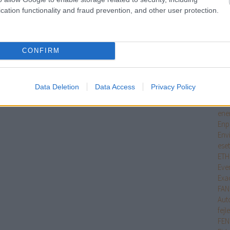
Dre
cation functionality and fraud prevention, and other user protection.
Dym
Sys
Eco
Elec
CONFIRM
fir
Elec
ele
Data Deletion
Data Access
Privacy Policy
Ele
Eme
ene
Enp
Env
ese
ETH
Eve
Exa
FA
Aut
fejl
FEN