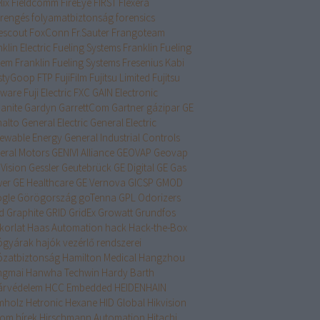
lix
Fieldcomm
FireEye
FIRST
Flexera
drengés
folyamatbiztonság
forensics
escout
FoxConn
Fr.Sauter
Frangoteam
klin Electric Fueling Systems
Franklin Fueling
tem
Franklin Fueling Systems
Fresenius Kabi
styGoop
FTP
FujiFilm
Fujitsu Limited
Fujitsu
tware
Fuji Electric
FXC
GAIN Electronic
anite
Gardyn
GarrettCom
Gartner
gázipar
GE
alto
General Electric
General Electric
ewable Energy
General Industrial Controls
eral Motors
GENIVI Alliance
GEOVAP
Geovap
Vision
Gessler
Geutebrück
GE Digital
GE Gas
er
GE Healthcare
GE Vernova
GICSP
GMOD
gle
Görögország
goTenna
GPL Odorizers
d
Graphite
GRID
GridEx
Growatt
Grundfos
korlat
Haas Automation
hack
Hack-the-Box
ógyárak
hajók vezérlő rendszerei
ózatbiztonság
Hamilton Medical
Hangzhou
ngmai
Hanwha Techwin
Hardy Barth
árvédelem
HCC Embedded
HEIDENHAIN
mholz
Hetronic
Hexane
HID Global
Hikvision
lrom
hírek
Hirschmann Automation
Hitachi