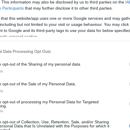
BIN
. This information may also be disclosed by us to third parties on the
IA
biz
Participants
that may further disclose it to other third parties.
biz
 that this website/app uses one or more Google services and may gath
Bla
TOVÁBB
including but not limited to your visit or usage behaviour. You may click 
Med
 to Google and its third-party tags to use your data for below specifi
Bost
ogle consent section.
Bri
Szólj hozzá!
Med
ICS
PLC
HMI
SCADA
DCS
RTU
MMI
Scie
l Data Processing Opt Outs
Tec
Car
o opt-out of the Sharing of my personal data.
Car
In
Cen
EDV
o opt-out of the Sale of my Personal Data.
Char
In
Sys
Cir
to opt-out of processing my Personal Data for Targeted
Clo
ing.
COD
In
Sys
o opt-out of Collection, Use, Retention, Sale, and/or Sharing
Con
ersonal Data that Is Unrelated with the Purposes for which it
Con
lected.