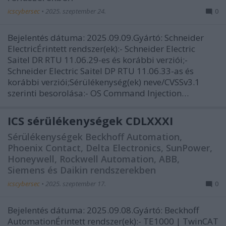
icscybersec
•
2025. szeptember 24.
0
Bejelentés dátuma: 2025.09.09.Gyártó: Schneider
ElectricÉrintett rendszer(ek):- Schneider Electric
Saitel DR RTU 11.06.29-es és korábbi verziói;-
Schneider Electric Saitel DP RTU 11.06.33-as és
korábbi verziói;Sérülékenység(ek) neve/CVSSv3.1
szerinti besorolása:- OS Command Injection…
ICS sérülékenységek CDLXXXI
Sérülékenységek Beckhoff Automation,
Phoenix Contact, Delta Electronics, SunPower,
Honeywell, Rockwell Automation, ABB,
Siemens és Daikin rendszerekben
icscybersec
•
2025. szeptember 17.
0
Bejelentés dátuma: 2025.09.08.Gyártó: Beckhoff
AutomationÉrintett rendszer(ek):- TE1000 | TwinCAT