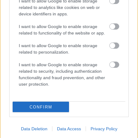
I want to allow Google to enable storage
neve/CVSSv3.1 szerinti besorolása:- Improper…
related to analytics like cookies on web or
device identifiers in apps.
ICS sérülékenységek CDLXXXVII
I want to allow Google to enable storage
Sérülékenységek B&R Automation, ABB,
related to functionality of the website or app.
Phoenix Contact, Eaton, Moxa, Rockwell
Automation, CloudEdge, Raisecomm,
I want to allow Google to enable storage
AutomationDirect, Veeder-Root, Delta
related to personalization.
Electronics és Belden rendszerekben
I want to allow Google to enable storage
icscybersec
•
2025. október 29.
0
related to security, including authentication
functionality and fraud prevention, and other
Bejelentés dátuma: 2025.10.07.Gyártó: B&R
user protection.
AutomationÉrintett rendszer(ek):- Automation
Runtime 6.3-nál és Q4.93-nál korábbi
verziói;Sérülékenység(ek) neve/CVSSv3.1 szerinti
CONFIRM
besorolása:- Improper Resource Locking (CVE-2025-
3450)/kritikus;Javítás: Nincs, a gyártó
kockázatcsökkentő intézkedések…
Data Deletion
Data Access
Privacy Policy