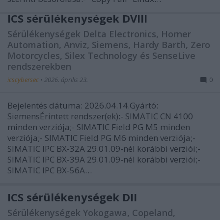
ICS sérülékenységek DVIII
Sérülékenységek Delta Electronics, Horner
Automation, Anviz, Siemens, Hardy Barth, Zero
Motorcycles, Silex Technology és SenseLive
rendszerekben
icscybersec
•
2026. április 23.
0
Bejelentés dátuma: 2026.04.14.Gyártó:
SiemensÉrintett rendszer(ek):- SIMATIC CN 4100
minden verziója;- SIMATIC Field PG M5 minden
verziója;- SIMATIC Field PG M6 minden verziója;-
SIMATIC IPC BX-32A 29.01.09-nél korábbi verziói;-
SIMATIC IPC BX-39A 29.01.09-nél korábbi verziói;-
SIMATIC IPC BX-56A…
ICS sérülékenységek DII
Sérülékenységek Yokogawa, Copeland,