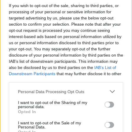
If you wish to opt-out of the sale, sharing to third parties, or
Bejelentés dátuma: 2026.02.09.Gyártó:
processing of your personal or sensitive information for
WAGOÉrintett rendszer(ek):- WAGO 0852-1322-es
targeted advertising by us, please use the below opt-out
eszközök 2.64-es és korábbi firmware-verziói;-
section to confirm your selection. Please note that after your
WAGO 0852-1328-as eszközök 2.64-es és korábbi
opt-out request is processed you may continue seeing
firmware-verziói;Sérülékenység(ek) neve/CVSSv3.1
interest-based ads based on personal information utilized by
szerinti besorolása:- Use of Hard-coded
us or personal information disclosed to third parties prior to
Cryptographic Key…
your opt-out. You may separately opt-out of the further
disclosure of your personal information by third parties on the
ICS sérülékenységek CDXCVII
IAB’s list of downstream participants. This information may
also be disclosed by us to third parties on the
IAB’s List of
Sérülékenységek Schneider Electric, Rockwell
Downstream Participants
that may further disclose it to other
Automation, Belden, AutomationDirect,
third parties.
Johnson Controls, Weintek, Hubitat, Delta
Electronics, EVMAPA, iba Systems, Siemens és
Please note that this website/app uses one or more Google
Personal Data Processing Opt Outs
KiloView rendszerekben
services and may gather and store information including but
not limited to your visit or usage behaviour. You may click to
I want to opt-out of the Sharing of my
icscybersec
•
2026. február 04.
0
personal data.
grant or deny consent to Google and its third-party tags to
Opted In
use your data for below specified purposes in below Google
Bejelentés dátuma: 2026.01.13.Gyártó: Schneider
consent section.
I want to opt-out of the Sale of my
ElectricÉrintett rendszer(ek):- EcoStruxure™ Process
Personal Data.