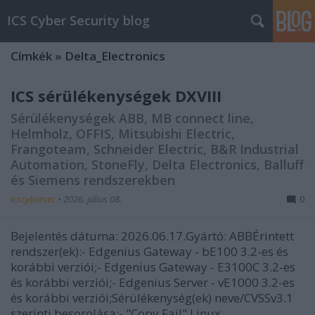
ICS Cyber Security blog
Címkék
»
Delta_Electronics
ICS sérülékenységek DXVIII
Sérülékenységek ABB, MB connect line,
Helmholz, OFFIS, Mitsubishi Electric,
Frangoteam, Schneider Electric, B&R Industrial
Automation, StoneFly, Delta Electronics, Balluff
és Siemens rendszerekben
icscybersec
•
2026. július 08.
0
Bejelentés dátuma: 2026.06.17.Gyártó: ABBÉrintett
rendszer(ek):- Edgenius Gateway - bE100 3.2-es és
korábbi verziói;- Edgenius Gateway - E3100C 3.2-es
és korábbi verziói;- Edgenius Server - vE1000 3.2-es
és korábbi verziói;Sérülékenység(ek) neve/CVSSv3.1
szerinti besorolása:- "Copy Fail" Linux…