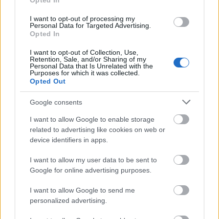
Opted In
Expert minden, 2025-nélk korábbi verziója;-
EcoStruxure™ Process Expert for AVEVA System
I want to opt-out of processing my
Platform minden verziója;Sérülékenység(ek)
Personal Data for Targeted Advertising.
neve/CVSSv3.1 szerinti besorolása:- Incorrect Default
Opted In
Permissions…
I want to opt-out of Collection, Use,
Retention, Sale, and/or Sharing of my
Personal Data that Is Unrelated with the
ICS sérülékenységek CDLXXXVIII
Purposes for which it was collected.
Opted Out
Sérülékenységek International Standards
Organization szabványban, Hitachi Energy, Fuji
Google consents
Electric, Survision, Delta Electronics,
Radiometrics, IDIS, Advantech, Ubia és ABB
I want to allow Google to enable storage
rendszerekben
related to advertising like cookies on web or
device identifiers in apps.
icscybersec
•
2025. november 12.
0
I want to allow my user data to be sent to
Bejelentés dátuma: 2025.10.30.Gyártó: International
Google for online advertising purposes.
Standards OrganizationÉrintett rendszer(ek):- ISO
15118 szabvány 15118-2-es fejezete: Network and
I want to allow Google to send me
personalized advertising.
Application Protocol Requirements - elektromos
autótöltő berendezések esetén;Sérülékenység(ek)