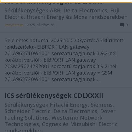
ICS sérülékenységek CDLXXXV
Sérülékenységek ABB, Delta Electronics, Fuji
Electric, Hitachi Energy és Moxa rendszerekben
icscybersec
•
2025. október 16.
0
Bejelentés dátuma: 2025.10.07.Gyártó: ABBÉrintett
rendszer(ek):- EIBPORT LAN gateway
2CLA963710W1001 sorozatú tagjainak 3.9.2-nél
korábbi verziói;- EIBPORT LAN gateway
2CSM256242R2001 sorozatú tagjainak 3.9.2-nél
korábbi verziói;- EIBPORT LAN gateway + GSM
2CLA963720W1001 sorozatú tagjainak…
ICS sérülékenységek CDLXXXII
Sérülékenységek Hitachi Energy, Siemens,
Schneider Electric, Delta Electronics, Dover
Fueling Solutions, Westermo Network
Technologies, Cognex és Mitsubishi Electric
rendszerekben