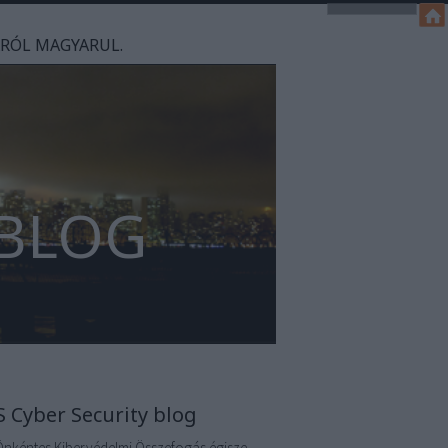
ÁRÓL MAGYARUL.
 BLOG
S Cyber Security blog
Önkéntes Kibervédelmi Összefogás égisze