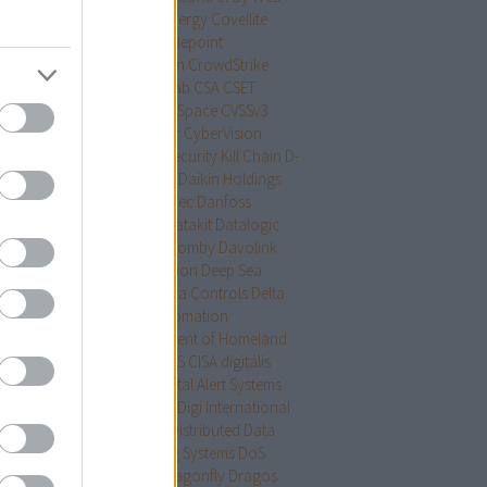
trol ID
Copeland
CosmicEnergy
Covellite
iD-19
CP/CPU
CP Plus
Cradlepoint
shoverride
Creston
Crestron
CrowdStrike
idens
cryptominer
CrySys Lab
CSA
CSET
magszűrés
CTEK
Ctek
CubeSpace
CVSSv3
Sv4
CyberData
CyberPower
CyberVision
erX
Cyber Fortress
Cyber Security Kill Chain
D-
k
Dahua Technology
Daikin
Daikin Holdings
gapore
Dale Peterson
Danelec
Danfoss
ktronics
dark web
DARPA
Datakit
Datalogic
alogics
Dataprobe
David Fromby
Davolink
S
DDoS
Deep packet inspection
Deep Sea
tronics
DefCon
Defcon
Delta Controls
Delta
tronics
Delta Industrial Automation
artment of Energy
Department of Homeland
rity
DER
Detcon
DEXMA
DHS CISA
digitális
llomás
digitális védelem
Digital Alert Systems
tal Canal Structural
Digium
Digi International
gtian
diplomamunka
DISC
Distributed Data
tems
DNP3
Dominion Voting Systems
DoS
er Fueling Solutions
DPI
Dragonfly
Dragos