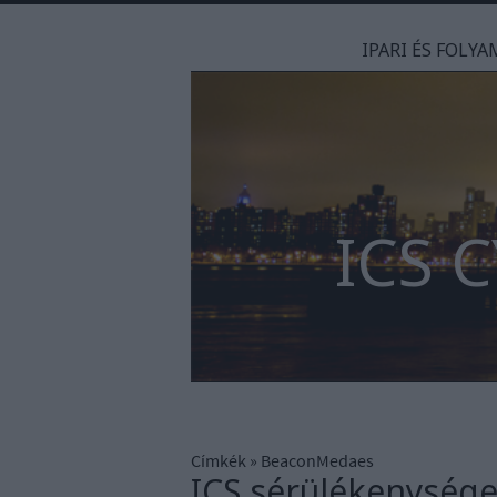
IPARI ÉS FOLY
ICS 
Címkék
»
BeaconMedaes
ICS sérülékenysége