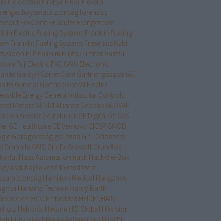
lix
Fieldcomm
FireEye
FIRST
Flexera
drengés
folyamatbiztonság
forensics
escout
FoxConn
Fr.Sauter
Frangoteam
klin Electric Fueling Systems
Franklin Fueling
tem
Franklin Fueling Systems
Fresenius Kabi
styGoop
FTP
FujiFilm
Fujitsu Limited
Fujitsu
tware
Fuji Electric
FXC
GAIN Electronic
anite
Gardyn
GarrettCom
Gartner
gázipar
GE
alto
General Electric
General Electric
ewable Energy
General Industrial Controls
eral Motors
GENIVI Alliance
Geovap
GEOVAP
Vision
Gessler
Geutebrück
GE Digital
GE Gas
er
GE Healthcare
GE Vernova
GICSP
GMOD
gle
Görögország
goTenna
GPL Odorizers
d
Graphite
GRID
GridEx
Growatt
Grundfos
korlat
Haas Automation
hack
Hack-the-Box
ógyárak
hajók vezérlő rendszerei
ózatbiztonság
Hamilton Medical
Hangzhou
ngmai
Hanwha Techwin
Hardy Barth
árvédelem
HCC Embedded
HEIDENHAIN
mholz
Hetronic
Hexane
HID Global
Hikvision
lrom
hírek
Hirschmann Automation
Hitachi