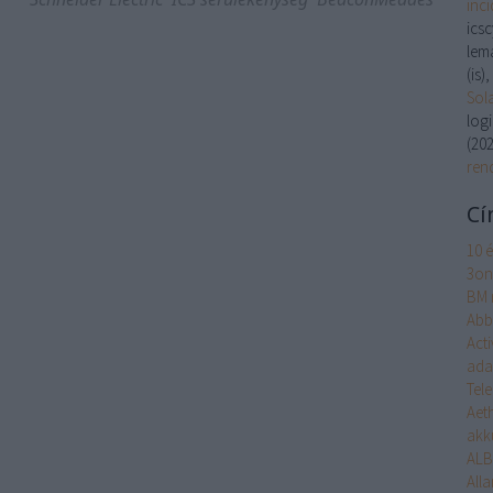
inc
ics
lem
(is)
Sol
log
(
202
ren
Cí
10 
3on
BM 
Abb
Act
ada
Tel
Aet
akk
ALB
Alla