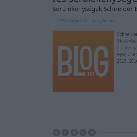
Sérülékenységek Schneider 
2018. május 31.
-
icscybersec
Schneider
3 különbö
platformj
Vijeo Cite
2015, 201