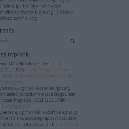
t indított, ipari és folyamatirányítási
ormatikai rendszerek biztonsági kérdéseivel
lalkozó szakmai blog.
resés
iss topikok
iman:
Második bekezdés: khm, ja... :(
1.12.11. 15:11
)
Villamosenergia-szektorra
bott kiberbiztonsági követelményeket adott ki
indiai kormány
cybersec:
@logiman: Köszönöm. Igazság
int, amikor elkezdtem írni ezt a blogot, nem
 hittem, hogy köz...
(
2021.08.25. 17:48
)
ICS
ülékenységek CCC
cybersec:
@logiman: Pláne azután érezhet így
ember, ha elolvassa a tegnap az ANSSI/CERT-
ltal publikál...
(
2021.02.16. 21:21
)
A SolarWinds