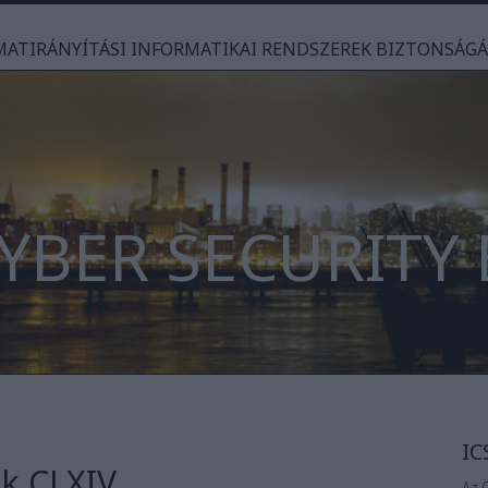
AMATIRÁNYÍTÁSI INFORMATIKAI RENDSZEREK BIZTONSÁG
CYBER SECURITY
IC
k CLXIV
Az 