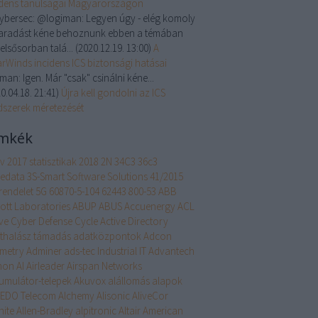
idens tanulságai Magyarországon
cybersec:
@logiman: Legyen úgy - elég komoly
aradást kéne behoznunk ebben a témában
, elsősorban talá...
(
2020.12.19. 13:00
)
A
arWinds incidens ICS biztonsági hatásai
iman:
Igen. Már "csak" csinálni kéne...
0.04.18. 21:41
)
Újra kell gondolni az ICS
dszerek méretezését
mkék
év
2017 statisztikak
2018
2N
34C3
36c3
edata
3S-Smart Software Solutions
41/2015
rendelet
5G
60870-5-104
62443
800-53
ABB
ott Laboratories
ABUP
ABUS
Accuenergy
ACL
ive Cyber Defense Cycle
Active Directory
thalász támadás
adatközpontok
Adcon
emetry
Adminer
ads-tec Industrial IT
Advantech
hon
AI
Airleader
Airspan Networks
umulátor-telepek
Akuvox
alállomás
alapok
EDO Telecom
Alchemy
Alisonic
AliveCor
nite
Allen-Bradley
alpitronic
Altair
American