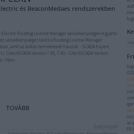
alat
Electric és BeaconMedaes rendszerekben
inf
fog
Ke
 Electric Floating License Manager sérülékenységek A gyártó
ző sérülékenységet talált a Floating License Manager
ában, amit az alábbi termékeinél használ: - SCADA Expert
ct / CitectSCADA Version 7.30, 7.40;- CitectSCADA Version
Fr
6;- Vijeo…
log
(
202
sza
az 
ics
szer
igen
TOVÁBB
sér
ics
az 
Szólj hozzá!
FR á
Schneider Electric
ICS sérülékenység
BeaconMedaes