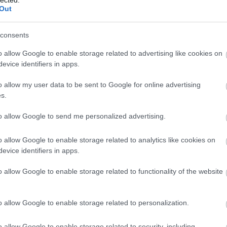
Con
Out
COV
Cra
consents
inc
cso
o allow Google to enable storage related to advertising like cookies on
CVS
evice identifiers in apps.
Cyb
Lin
o allow my user data to be sent to Google for online advertising
Sin
s.
Dar
Dat
to allow Google to send me personalized advertising.
DC
Elec
o allow Google to enable storage related to analytics like cookies on
Elec
evice identifiers in apps.
Dep
Secu
o allow Google to enable storage related to functionality of the website
alá
Digi
Din
o allow Google to enable storage related to personalization.
Sys
Dov
o allow Google to enable storage related to security, including