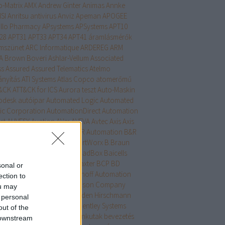
o-Matrix
AMX
Andrew Ginter
Animas
Annke
SI
Anritsu
antivirus
Anviz
Apeman
APOGEE
llo Pharmacy
APsystems
APSystems
APT10
28
APT31
APT33
APT34
APT41
áramlásmérők
mszünet
ARC Informatique
ARDEREG
ARM
A Brown Boveri
Ashlar-Vellum
Associated
ss
Assured
Assured Telematics
Atelmo
ányítás
ATI Systems
Atlas Copco
atomerőmű
&CK
ATT&CK for ICS
Aurora teszt
Auto-Maskin
odesk
autóipar
Automated Logic
Automated
ic Corporation
AutomationDirect
Automation
ct
AUVESY
Avation
AVer
AVEVA
Avtec
Axis
Axis
munications
AzeoTech
B&R Automation
B&R
ustrial Automation
B+B SmartWorx
B.Braun
hmann Electronic
Bacnet
BadBox
Baicells
hnologies
Balluff
Bauxite
Baxter
BCP
BD
sonal or
conMedaes
Beckhoff
Beckhoff Automation
ection to
with Electric
Becton Dickinson Company
ou may
den
Belden-Hirschmann
Belden Hirschmann
 personal
ledonne Communications
Bentley Systems
out of the
tly Nevada
Bentonite
benzinkutak
bevezetés
 downstream