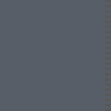
Fide
föl
For
Fran
Sys
Fro
Sof
Gan
Gem
Ren
Gen
Geo
Pow
Goo
gps
gya
haj
hál
Xio
hat
Hel
Hil