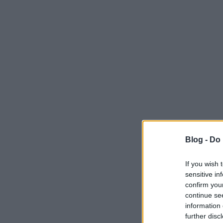
Blog -
Do 
If you wish 
sensitive in
confirm you
continue se
information 
further disc