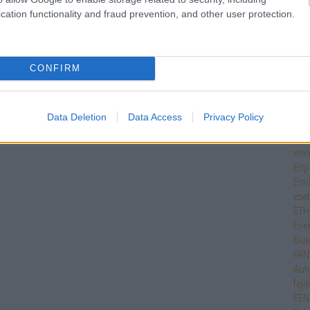
Dre
cation functionality and fraud prevention, and other user protection.
Dym
Sys
Eco
Elec
CONFIRM
fir
Elec
ele
Data Deletion
Data Access
Privacy Policy
Ele
Eme
ene
Enp
Env
ese
ETH
Eve
Exa
FA
Aut
fejl
FEN