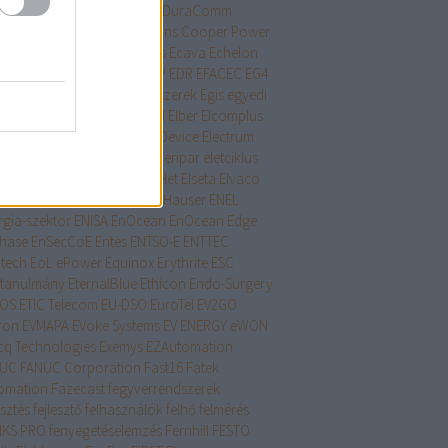
ame Technology
drón
DRP
DuraComm
alloy
E.O 13920
Eaton
Eatons Cooper Power
tems
Eaton Lighting Systems
Ecava
Echelon
nolite
ECOVACS
Edimax
EDP
EDR
EFACEC
EG4
tronics
Egészségügyi rendszerek
Egis
egyedi
mware
EIPStackGroup
EirGrid
Elber
Elcomplus
trolink
Electronic Logging Device
Electrum
ktromos autó töltők
élelmiszeripar
életciklus
xon
ELITEWOLF
elnöki rendelet
Elseta
Elvaco
rson
ENAKS
ENCS
Endress+Hauser
ENEL
rgia-szektor
ENISA
EnOcean
EnOcean Edge
hase
EnSecCoE
Entes
ENTSO-E
ENTTEC
itech
EoL
ePower
Equinox
Erythrite
ESC
ttanulmány
EternalBlue
Ethicon Endo-Surgery
OS
ETIC Telecom
EU-DSO
EuroTel
EV2GO
ron
EVMAPA
EVoke Systems
EV ENERGY
eWON
cq Technologies
Exemys
EZAutomation
NUC
FANUC Corporation
Fast16
Fatek
omation
Fazecast
fegyverrendszerek
esztés
fejlesztő
felhasználók
felhő
felmérés
IKS PRO
fenyegetéselemzés
Fernhill
FESTO