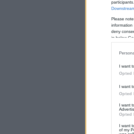
participants
Downstream 
Please note
information 
deny consent
in below Go
Persona
I want t
Opted 
I want t
Opted 
I want 
Advertis
Opted 
I want t
of my P
was col