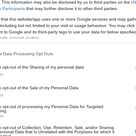
BIN
. This information may also be disclosed by us to third parties on the
IA
biz
Participants
that may further disclose it to other third parties.
biz
 that this website/app uses one or more Google services and may gath
Bla
including but not limited to your visit or usage behaviour. You may click 
Med
 to Google and its third-party tags to use your data for below specifi
Bost
ogle consent section.
Bri
Med
Scie
l Data Processing Opt Outs
Tec
Car
o opt-out of the Sharing of my personal data.
Car
In
Cen
EDV
o opt-out of the Sale of my Personal Data.
Char
In
Sys
Cir
to opt-out of processing my Personal Data for Targeted
Clo
ing.
COD
In
Sys
o opt-out of Collection, Use, Retention, Sale, and/or Sharing
Con
ersonal Data that Is Unrelated with the Purposes for which it
Con
lected.