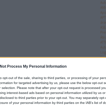
Aut
ANN
Apo
APT
ára
ASE
Pre
Átir
ATT
Aut
Log
Dire
Com
Not Process My Personal Information
Ind
Bac
Tec
to opt-out of the sale, sharing to third parties, or processing of your per
Bea
formation for targeted advertising by us, please use the below opt-out s
Beck
r selection. Please note that after your opt-out request is processed y
Bel
eing interest-based ads based on personal information utilized by us or
Bel
disclosed to third parties prior to your opt-out. You may separately opt-
Ben
losure of your personal information by third parties on the IAB’s list of