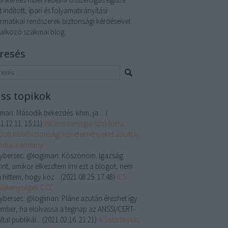
t indított, ipari és folyamatirányítási
ormatikai rendszerek biztonsági kérdéseivel
lalkozó szakmai blog.
resés
iss topikok
iman:
Második bekezdés: khm, ja... :(
1.12.11. 15:11
)
Villamosenergia-szektorra
bott kiberbiztonsági követelményeket adott ki
indiai kormány
cybersec:
@logiman: Köszönöm. Igazság
int, amikor elkezdtem írni ezt a blogot, nem
 hittem, hogy köz...
(
2021.08.25. 17:48
)
ICS
ülékenységek CCC
cybersec:
@logiman: Pláne azután érezhet így
ember, ha elolvassa a tegnap az ANSSI/CERT-
ltal publikál...
(
2021.02.16. 21:21
)
A SolarWinds