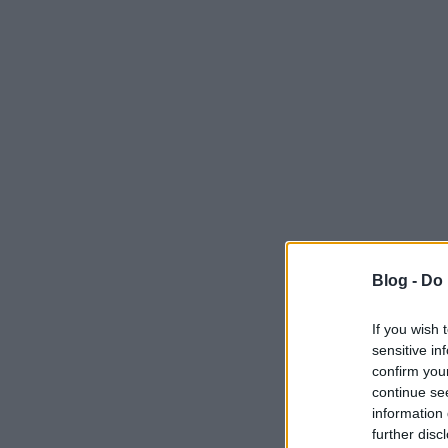
Blog -
Do 
If you wish 
sensitive in
confirm you
continue se
information 
further disc