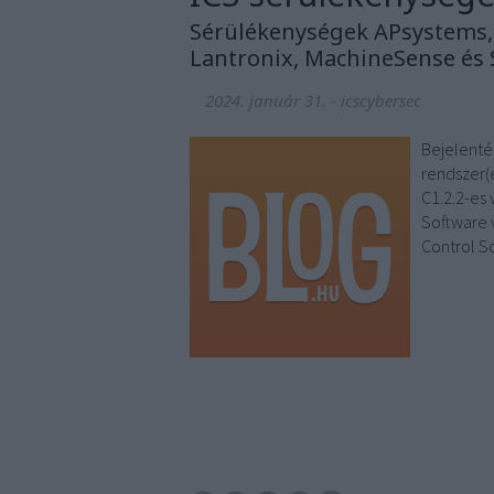
Sérülékenységek APsystems, 
Lantronix, MachineSense és
2024. január 31.
-
icscybersec
Bejelenté
rendszer(
C1.2.2-es
Software 
Control S