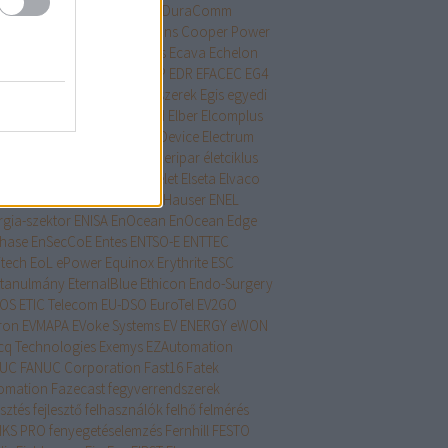
ame Technology
drón
DRP
DuraComm
alloy
E.O 13920
Eaton
Eatons Cooper Power
tems
Eaton Lighting Systems
Ecava
Echelon
nolite
ECOVACS
Edimax
EDP
EDR
EFACEC
EG4
tronics
Egészségügyi rendszerek
Egis
egyedi
mware
EIPStackGroup
EirGrid
Elber
Elcomplus
trolink
Electronic Logging Device
Electrum
ktromos autó töltők
élelmiszeripar
életciklus
xon
ELITEWOLF
elnöki rendelet
Elseta
Elvaco
rson
ENAKS
ENCS
Endress+Hauser
ENEL
rgia-szektor
ENISA
EnOcean
EnOcean Edge
hase
EnSecCoE
Entes
ENTSO-E
ENTTEC
itech
EoL
ePower
Equinox
Erythrite
ESC
ttanulmány
EternalBlue
Ethicon Endo-Surgery
OS
ETIC Telecom
EU-DSO
EuroTel
EV2GO
ron
EVMAPA
EVoke Systems
EV ENERGY
eWON
cq Technologies
Exemys
EZAutomation
NUC
FANUC Corporation
Fast16
Fatek
omation
Fazecast
fegyverrendszerek
esztés
fejlesztő
felhasználók
felhő
felmérés
IKS PRO
fenyegetéselemzés
Fernhill
FESTO