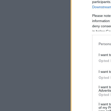
participants
Downstream 
Please note
information 
deny consent
in below Go
Persona
I want t
Opted 
I want t
Opted 
I want 
Advertis
Opted 
I want t
of my P
was col