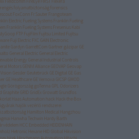
lix
Fieldcomm
FireEye
FIRST
Flexera
drengés
folyamatbiztonság
forensics
escout
FoxConn
Fr.Sauter
Frangoteam
klin Electric Fueling Systems
Franklin Fueling
tem
Franklin Fueling Systems
Fresenius Kabi
styGoop
FTP
FujiFilm
Fujitsu Limited
Fujitsu
tware
Fuji Electric
FXC
GAIN Electronic
anite
Gardyn
GarrettCom
Gartner
gázipar
GE
alto
General Electric
General Electric
ewable Energy
General Industrial Controls
eral Motors
GENIVI Alliance
GEOVAP
Geovap
Vision
Gessler
Geutebrück
GE Digital
GE Gas
er
GE Healthcare
GE Vernova
GICSP
GMOD
gle
Görögország
goTenna
GPL Odorizers
d
Graphite
GRID
GridEx
Growatt
Grundfos
korlat
Haas Automation
hack
Hack-the-Box
ógyárak
hajók vezérlő rendszerei
ózatbiztonság
Hamilton Medical
Hangzhou
ngmai
Hanwha Techwin
Hardy Barth
árvédelem
HCC Embedded
HEIDENHAIN
mholz
Hetronic
Hexane
HID Global
Hikvision
lrom
hírek
Hirschmann Automation
Hitachi