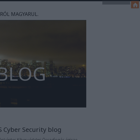
ÁRÓL MAGYARUL.
 BLOG
S Cyber Security blog
Önkéntes Kibervédelmi Összefogás égisze