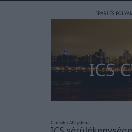
IPARI ÉS FOLY
ICS 
Címkék
»
APsystems
ICS sérülékenysége