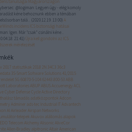
idens tanulságai Magyarországon
cybersec:
@logiman: Legyen úgy - elég komoly
aradást kéne behoznunk ebben a témában
, elsősorban talá...
(
2020.12.19. 13:00
)
A
arWinds incidens ICS biztonsági hatásai
iman:
Igen. Már "csak" csinálni kéne...
0.04.18. 21:41
)
Újra kell gondolni az ICS
dszerek méretezését
mkék
év
2017 statisztikak
2018
2N
34C3
36c3
edata
3S-Smart Software Solutions
41/2015
rendelet
5G
60870-5-104
62443
800-53
ABB
ott Laboratories
ABUP
ABUS
Accuenergy
ACL
ive Cyber Defense Cycle
Active Directory
thalász támadás
adatközpontok
Adcon
emetry
Adminer
ads-tec Industrial IT
Advantech
hon
AI
Airleader
Airspan Networks
umulátor-telepek
Akuvox
alállomás
alapok
EDO Telecom
Alchemy
Alisonic
AliveCor
nite
Allen-Bradley
alpitronic
Altair
American