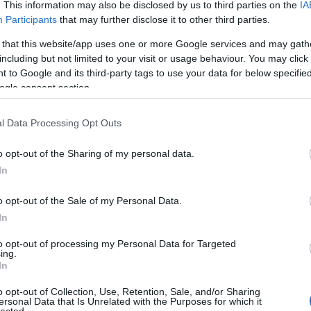
BIN
. This information may also be disclosed by us to third parties on the
IA
biz
Participants
that may further disclose it to other third parties.
biz
 that this website/app uses one or more Google services and may gath
Bla
including but not limited to your visit or usage behaviour. You may click 
Med
 to Google and its third-party tags to use your data for below specifi
Bost
ogle consent section.
Bri
Med
Scie
l Data Processing Opt Outs
Tec
Car
o opt-out of the Sharing of my personal data.
Car
In
Cen
EDV
o opt-out of the Sale of my Personal Data.
Char
In
Sys
Cir
to opt-out of processing my Personal Data for Targeted
Clo
ing.
COD
In
Sys
o opt-out of Collection, Use, Retention, Sale, and/or Sharing
Con
ersonal Data that Is Unrelated with the Purposes for which it
Con
lected.