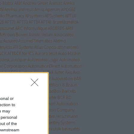
o-Matrix
AMX
Andrew Ginter
Animas
Annke
SI
Anritsu
antivirus
Anviz
Apeman
APOGEE
llo Pharmacy
APsystems
APSystems
APT10
28
APT31
APT33
APT34
APT41
áramlásmérők
mszünet
ARC Informatique
ARDEREG
ARM
A Brown Boveri
Ashlar-Vellum
Associated
ss
Assured
Assured Telematics
Atelmo
ányítás
ATI Systems
Atlas Copco
atomerőmű
&CK
ATT&CK for ICS
Aurora teszt
Auto-Maskin
odesk
autóipar
Automated Logic
Automated
ic Corporation
AutomationDirect
Automation
ct
AUVESY
Avation
AVer
AVEVA
Avtec
Axis
Axis
munications
AzeoTech
B&R Automation
B&R
ustrial Automation
B+B SmartWorx
B.Braun
hmann Electronic
Bacnet
BadBox
Baicells
hnologies
Balluff
Bauxite
Baxter
BCP
BD
sonal or
conMedaes
Beckhoff
Beckhoff Automation
ection to
with Electric
Becton Dickinson Company
ou may
den
Belden-Hirschmann
Belden Hirschmann
 personal
ledonne Communications
Bentley Systems
out of the
tly Nevada
Bentonite
benzinkutak
bevezetés
 downstream