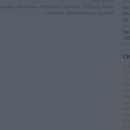
inc
kenység
Westermo
APsystems
Crestron
Voltronic Power
ics
Lantronix
MachineSense
SystemK
lem
(is)
Sol
log
(
202
ren
Cí
10 
3on
BM 
Abb
Act
ada
Tel
Aet
akk
ALB
Alla