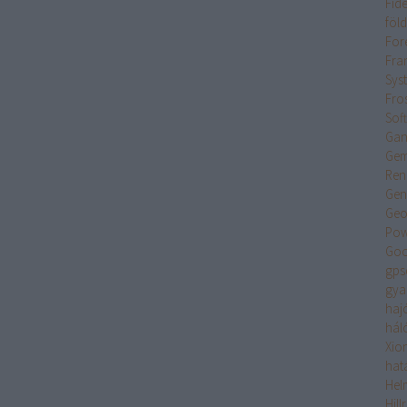
Fide
föl
For
Fran
Sys
Fro
Sof
Gan
Gem
Ren
Gen
Geo
Pow
Goo
gps
gya
haj
hál
Xio
hat
Hel
Hil