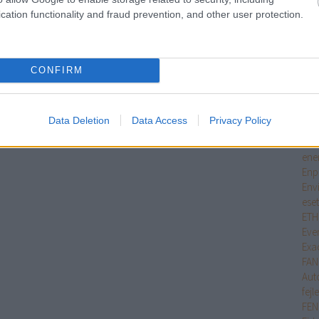
Dre
cation functionality and fraud prevention, and other user protection.
Dym
Sys
Eco
Elec
CONFIRM
fir
Elec
ele
Data Deletion
Data Access
Privacy Policy
Ele
Eme
ene
Enp
Env
ese
ETH
Eve
Exa
FA
Aut
fejl
FEN