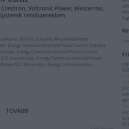
alat
Crestron, Voltronic Power, Westermo,
inf
 SystemK rendszerekben
fog
Ke
s dátuma: 2024.01.23.Gyártó: APsystemsÉrintett
ek):- Energy Communication Unit Power Control Software
 verziója;- Energy Communication Unit Power Control
Fr
v3.11.4-es verziója;- Energy Communication Unit Power
log
oftware W2.1.NA verziója;- Energy Communication…
(
202
sza
az 
ics
szer
igen
sér
TOVÁBB
ics
az 
FR á
Szólj hozzá!