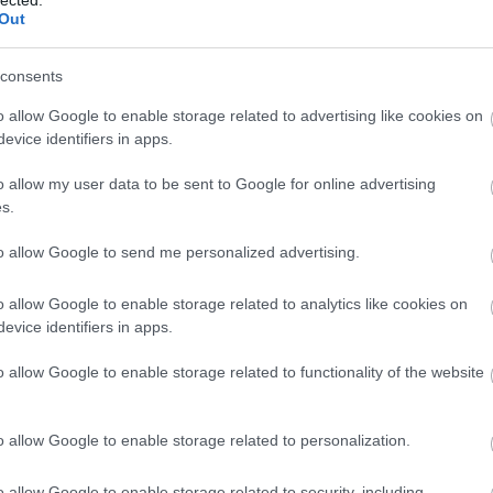
Con
Out
COV
Cra
consents
inc
cso
o allow Google to enable storage related to advertising like cookies on
CVS
evice identifiers in apps.
Cyb
Lin
o allow my user data to be sent to Google for online advertising
Sin
s.
Dar
Dat
to allow Google to send me personalized advertising.
DC
Elec
o allow Google to enable storage related to analytics like cookies on
Elec
evice identifiers in apps.
Dep
Secu
o allow Google to enable storage related to functionality of the website
alá
Digi
Din
o allow Google to enable storage related to personalization.
Sys
Dov
o allow Google to enable storage related to security, including