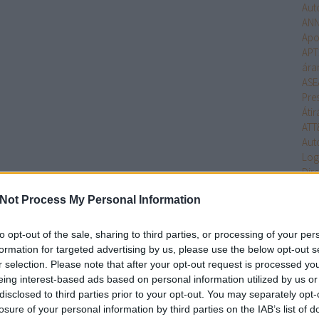
Aut
ANN
Apo
APT
ára
ASE
Pre
Átir
ATT
Aut
Log
Dire
Com
Not Process My Personal Information
Ind
Bac
Tec
to opt-out of the sale, sharing to third parties, or processing of your per
Bea
formation for targeted advertising by us, please use the below opt-out s
Beck
r selection. Please note that after your opt-out request is processed y
Bel
eing interest-based ads based on personal information utilized by us or
Bel
disclosed to third parties prior to your opt-out. You may separately opt-
Ben
losure of your personal information by third parties on the IAB’s list of