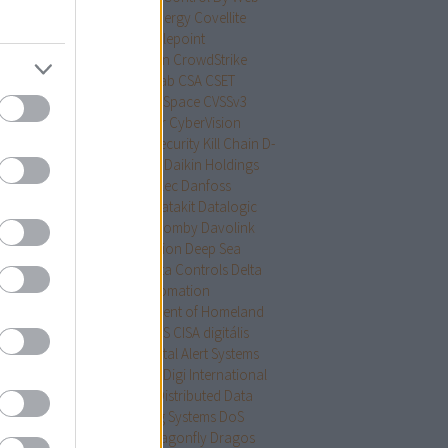
trol ID
Copeland
CosmicEnergy
Covellite
iD-19
CP/CPU
CP Plus
Cradlepoint
shoverride
Creston
Crestron
CrowdStrike
idens
cryptominer
CrySys Lab
CSA
CSET
magszűrés
CTEK
Ctek
CubeSpace
CVSSv3
Sv4
CyberData
CyberPower
CyberVision
erX
Cyber Fortress
Cyber Security Kill Chain
D-
k
Dahua Technology
Daikin
Daikin Holdings
gapore
Dale Peterson
Danelec
Danfoss
ktronics
dark web
DARPA
Datakit
Datalogic
alogics
Dataprobe
David Fromby
Davolink
S
DDoS
Deep packet inspection
Deep Sea
tronics
DefCon
Defcon
Delta Controls
Delta
tronics
Delta Industrial Automation
artment of Energy
Department of Homeland
rity
DER
Detcon
DEXMA
DHS CISA
digitális
llomás
digitális védelem
Digital Alert Systems
tal Canal Structural
Digium
Digi International
gtian
diplomamunka
DISC
Distributed Data
tems
DNP3
Dominion Voting Systems
DoS
er Fueling Solutions
DPI
Dragonfly
Dragos